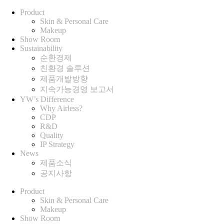
Product
Skin & Personal Care
Makeup
Show Room
Sustainability
순환경제
친환경 솔루션
제품개발방향
지속가능경영 보고서
YW’s Difference
Why Airless?
CDP
R&D
Quality
IP Strategy
News
제품소식
공지사항
Product
Skin & Personal Care
Makeup
Show Room