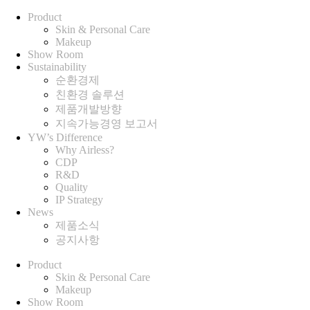
Product
Skin & Personal Care
Makeup
Show Room
Sustainability
순환경제
친환경 솔루션
제품개발방향
지속가능경영 보고서
YW’s Difference
Why Airless?
CDP
R&D
Quality
IP Strategy
News
제품소식
공지사항
Product
Skin & Personal Care
Makeup
Show Room