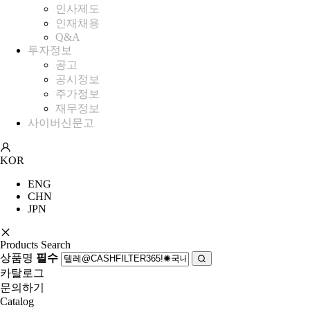
인사제도
인재채용
Q&A
투자정보
공고
공시정보
주가정보
재무정보
사이버신문고
KOR
ENG
CHN
JPN
Products Search
상품명
필수
카탈로그
문의하기
Catalog