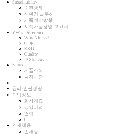
Sustainability
순환경제
친환경 솔루션
제품개발방향
지속가능경영 보고서
YW’s Difference
Why Airless?
CDP
R&D
Quality
IP Strategy
News
제품소식
공지사항
윤리·인권경영
기업정보
회사개요
경영이념
연혁
CI
인재채용
인재상