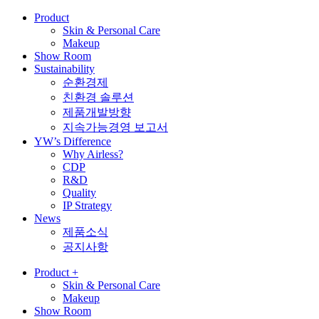
Product
Skin & Personal Care
Makeup
Show Room
Sustainability
순환경제
친환경 솔루션
제품개발방향
지속가능경영 보고서
YW’s Difference
Why Airless?
CDP
R&D
Quality
IP Strategy
News
제품소식
공지사항
Product
+
Skin & Personal Care
Makeup
Show Room