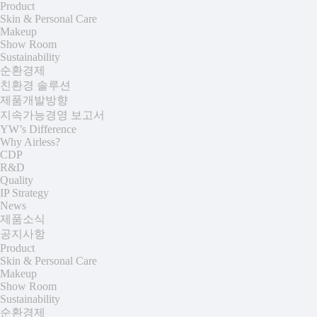
Product
Skin & Personal Care
Makeup
Show Room
Sustainability
순환경제
친환경 솔루션
제품개발방향
지속가능경영 보고서
YW’s Difference
Why Airless?
CDP
R&D
Quality
IP Strategy
News
제품소식
공지사항
Product
Skin & Personal Care
Makeup
Show Room
Sustainability
순환경제