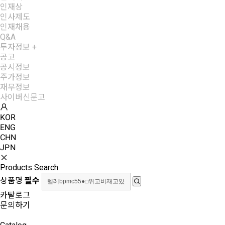
인재상
인사제도
인재채용
Q&A
투자정보
+
공고
공시정보
주가정보
재무정보
사이버신문고
KOR
ENG
CHN
JPN
Products Search
상품명
필수
카탈로그
문의하기