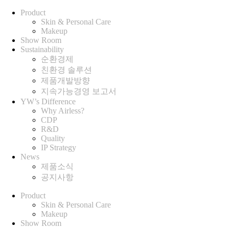
Product
Skin & Personal Care
Makeup
Show Room
Sustainability
순환경제
친환경 솔루션
제품개발방향
지속가능경영 보고서
YW’s Difference
Why Airless?
CDP
R&D
Quality
IP Strategy
News
제품소식
공지사항
Product
Skin & Personal Care
Makeup
Show Room