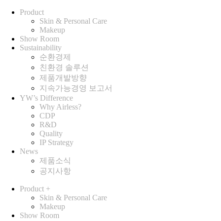
Product
Skin & Personal Care
Makeup
Show Room
Sustainability
순환경제
친환경 솔루션
제품개발방향
지속가능경영 보고서
YW’s Difference
Why Airless?
CDP
R&D
Quality
IP Strategy
News
제품소식
공지사항
Product
+
Skin & Personal Care
Makeup
Show Room