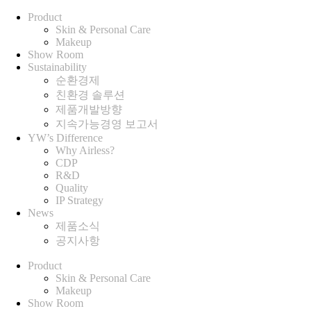
Product
Skin & Personal Care
Makeup
Show Room
Sustainability
순환경제
친환경 솔루션
제품개발방향
지속가능경영 보고서
YW’s Difference
Why Airless?
CDP
R&D
Quality
IP Strategy
News
제품소식
공지사항
Product
Skin & Personal Care
Makeup
Show Room