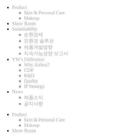
Product
Skin & Personal Care
Makeup
Show Room
Sustainability
순환경제
친환경 솔루션
제품개발방향
지속가능경영 보고서
YW’s Difference
Why Airless?
CDP
R&D
Quality
IP Strategy
News
제품소식
공지사항
Product
Skin & Personal Care
Makeup
Show Room