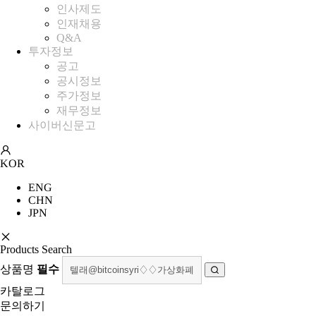
인사제도
인재채용
Q&A
투자정보
공고
공시정보
주가정보
재무정보
사이버신문고
KOR
ENG
CHN
JPN
Products Search
상품명
필수
카탈로그
문의하기