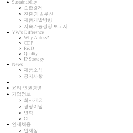
Sustainability
순환경제
친환경 솔루션
제품개발방향
지속가능경영 보고서
YW’s Difference
Why Airless?
CDP
R&D
Quality
IP Strategy
News
제품소식
공지사항
윤리·인권경영
기업정보
회사개요
경영이념
연혁
CI
인재채용
인재상