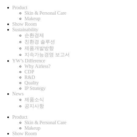
Product
Skin & Personal Care
Makeup
Show Room
Sustainability
순환경제
친환경 솔루션
제품개발방향
지속가능경영 보고서
YW’s Difference
Why Airless?
CDP
R&D
Quality
IP Strategy
News
제품소식
공지사항
Product
Skin & Personal Care
Makeup
Show Room