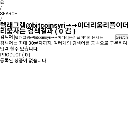
/
SEARCH
/
텔래그램@bitcoinsyri➙➙이더리움리플이더
리움사는
검색결과
(
0
건 )
검색어
검색어는 최대 30글자까지, 여러개의 검색어를 공백으로 구분하여
입력 할수 있습니다.
PRODUCT (
0
)
등록된 상품이 없습니다.
SHOW ROOM(
0
)
등록된 상품이 없습니다.
Sales Partner
YONWOO PKG
WILLER IMPORTLIMITED
AROMATIC
윤리·인권경영
기업정보
인재채용
투자정보
사이버신문고
개인정보처리방침
인천광역시 서해구 가좌로 84번길 13 ㈜연우