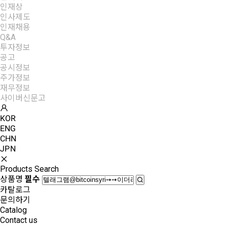
인재상
인사제도
인재채용
Q&A
투자정보
+
공고
공시정보
주가정보
재무정보
사이버신문고
KOR
ENG
CHN
JPN
Products Search
상품명
필수
카탈로그
문의하기
Catalog
Contact us