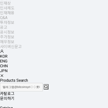
인재상
인사제도
인재채용
Q&A
투자정보
공고
공시정보
주가정보
재무정보
사이버신문고
KOR
ENG
CHN
JPN
Products Search
카탈로그
문의하기