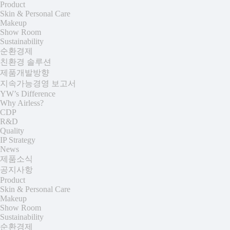
Product
Skin & Personal Care
Makeup
Show Room
Sustainability
순환경제
친환경 솔루션
제품개발방향
지속가능경영 보고서
YW’s Difference
Why Airless?
CDP
R&D
Quality
IP Strategy
News
제품소식
공지사항
Product
+
Skin & Personal Care
Makeup
Show Room
Sustainability
+
순환경제