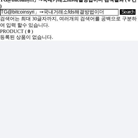
)
검색어는 최대 30글자까지, 여러개의 검색어를 공백으로 구분하
여 입력 할수 있습니다.
PRODUCT (
0
)
등록된 상품이 없습니다.
SHOW ROOM(
0
)
등록된 상품이 없습니다.
Sales Partner
YONWOO PKG
WILLER IMPORTLIMITED
AROMATIC
윤리·인권경영
기업정보
인재채용
투자정보
사이버신문고
개인정보처리방침
인천광역시 서해구 가좌로 84번길 13 ㈜연우
연우성수 : 서울시 성동구 아차산로 103, 영동테크노타워 10층
1006
TEL : 032-575-8811 FAX : 032-578-0485