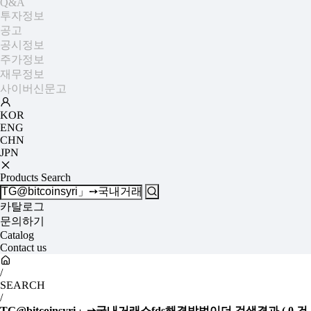
Q&A
투자정보
+
공고
공시정보
주가정보
재무정보
사이버신문고
KOR
ENG
CHN
JPN
Products Search
카탈로그
문의하기
Catalog
Contact us
/
SEARCH
/
TG@bitcoinsyri」➙국내거래소fds해결방법이더
검색결과
(
0
건