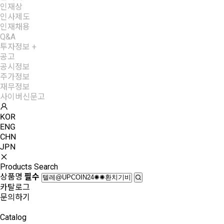
인재상
인사제도
인재채용
Q&A
투자정보
+
공고
공시정보
주가정보
재무정보
사이버신문고
KOR
ENG
CHN
JPN
Products Search
상품명
필수
카탈로그
문의하기
Catalog