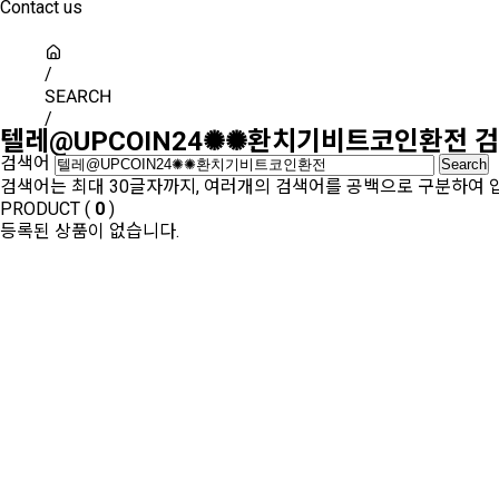
Contact us
/
SEARCH
/
텔레@UPCOIN24✺✺환치기비트코인환전
검
검색어
검색어는 최대 30글자까지, 여러개의 검색어를 공백으로 구분하여 
PRODUCT (
0
)
등록된 상품이 없습니다.
SHOW ROOM(
0
)
등록된 상품이 없습니다.
Sales Partner
YONWOO PKG
WILLER IMPORTLIMITED
AROMATIC
윤리·인권경영
기업정보
인재채용
투자정보
사이버신문고
개
인천광역시 서해구 가좌로 84번길 13 ㈜연우
연우성수 : 서울시 성동구 아차산로 103, 영동테크노타워 10층 