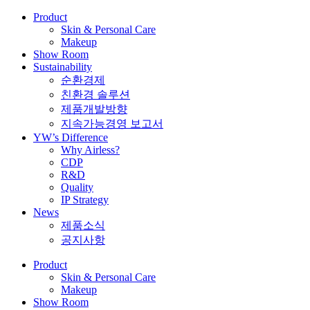
Product
Skin & Personal Care
Makeup
Show Room
Sustainability
순환경제
친환경 솔루션
제품개발방향
지속가능경영 보고서
YW’s Difference
Why Airless?
CDP
R&D
Quality
IP Strategy
News
제품소식
공지사항
Product
Skin & Personal Care
Makeup
Show Room