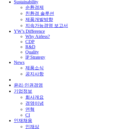
Sustainability
순환경제
친환경 솔루션
제품개발방향
지속가능경영 보고서
YW’s Difference
Why Airless?
CDP
R&D
Quality
IP Strategy
News
제품소식
공지사항
윤리·인권경영
기업정보
회사개요
경영이념
연혁
CI
인재채용
인재상