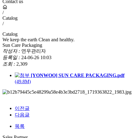
Contact us
/
Catalog
/
Catalog
We keep the earth Clean and healthy.
Sun Care Packaging
작성자 :
연우관리자
등록일 :
24-06-26 10:03
조회 :
2,309
[YONWOO] SUN CARE PACKAGING.pdf
(49.8M)
이전글
다음글
목록
Sales Partner