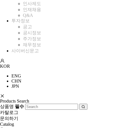
인사제도
인재채용
Q&A
투자정보
공고
공시정보
주가정보
재무정보
사이버신문고
KOR
ENG
CHN
JPN
Products Search
상품명
필수
카탈로그
문의하기
Catalog