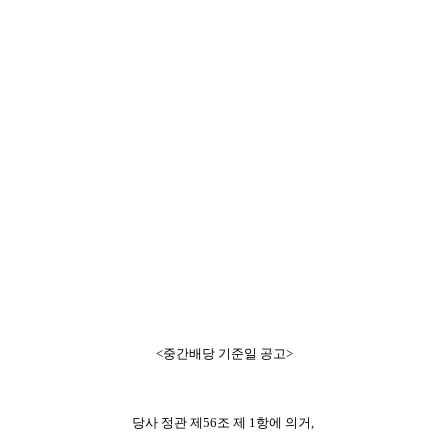
<
중간
배당 기준일 공고>
당사 정관 제5
6
조
제 1항
에 의거,