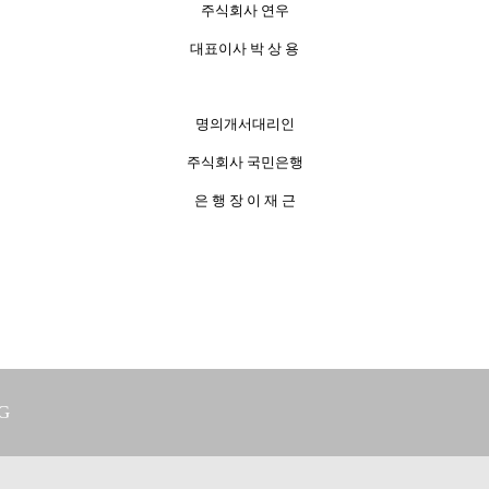
주식회사 연우
대표이사 박 상 용
명의개서대리인
주식회사 국민은행
은 행 장 이 재 근
G