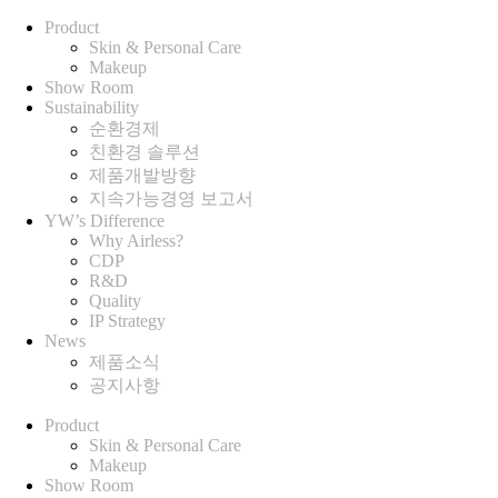
Product
Skin & Personal Care
Makeup
Show Room
Sustainability
순환경제
친환경 솔루션
제품개발방향
지속가능경영 보고서
YW’s Difference
Why Airless?
CDP
R&D
Quality
IP Strategy
News
제품소식
공지사항
Product
Skin & Personal Care
Makeup
Show Room