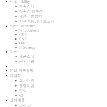
Sustainability
순환경제
친환경 솔루션
제품개발방향
지속가능경영 보고서
YW’s Difference
Why Airless?
CDP
R&D
Quality
IP Strategy
News
제품소식
공지사항
윤리·인권경영
기업정보
회사개요
경영이념
연혁
CI
인재채용
인재상