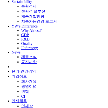
Sustainability
순환경제
친환경 솔루션
제품개발방향
지속가능경영 보고서
YW’s Difference
Why Airless?
CDP
R&D
Quality
IP Strategy
News
제품소식
공지사항
윤리·인권경영
기업정보
회사개요
경영이념
연혁
CI
인재채용
인재상