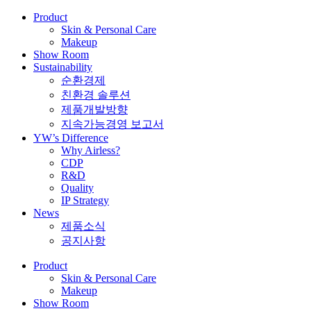
Product
Skin & Personal Care
Makeup
Show Room
Sustainability
순환경제
친환경 솔루션
제품개발방향
지속가능경영 보고서
YW’s Difference
Why Airless?
CDP
R&D
Quality
IP Strategy
News
제품소식
공지사항
Product
Skin & Personal Care
Makeup
Show Room