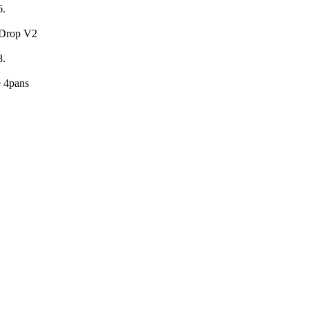
6.
 Drop V2
8.
e 4pans