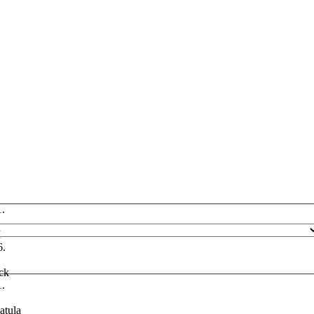
1.
M
6.
ick
1.
atula