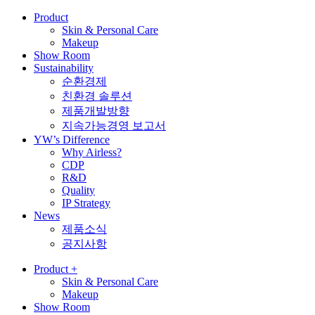
Product
Skin & Personal Care
Makeup
Show Room
Sustainability
순환경제
친환경 솔루션
제품개발방향
지속가능경영 보고서
YW’s Difference
Why Airless?
CDP
R&D
Quality
IP Strategy
News
제품소식
공지사항
Product
+
Skin & Personal Care
Makeup
Show Room