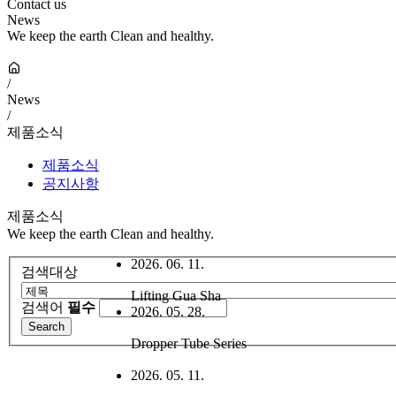
Contact us
News
We keep the earth Clean and healthy.
/
News
/
제품소식
제품소식
공지사항
제품소식
We keep the earth Clean and healthy.
2026. 06. 11.
검색대상
Lifting Gua Sha
검색어
필수
2026. 05. 28.
Dropper Tube Series
2026. 05. 11.