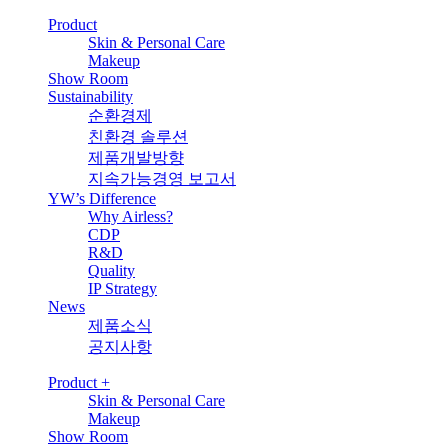
Product
Skin & Personal Care
Makeup
Show Room
Sustainability
순환경제
친환경 솔루션
제품개발방향
지속가능경영 보고서
YW’s Difference
Why Airless?
CDP
R&D
Quality
IP Strategy
News
제품소식
공지사항
Product
+
Skin & Personal Care
Makeup
Show Room