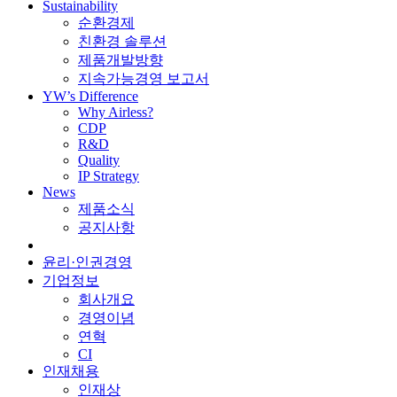
Sustainability
순환경제
친환경 솔루션
제품개발방향
지속가능경영 보고서
YW’s Difference
Why Airless?
CDP
R&D
Quality
IP Strategy
News
제품소식
공지사항
윤리·인권경영
기업정보
회사개요
경영이념
연혁
CI
인재채용
인재상