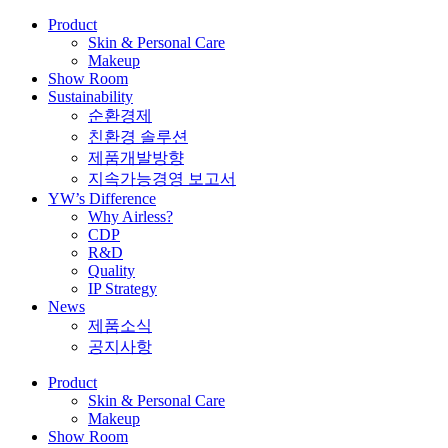
Product
Skin & Personal Care
Makeup
Show Room
Sustainability
순환경제
친환경 솔루션
제품개발방향
지속가능경영 보고서
YW’s Difference
Why Airless?
CDP
R&D
Quality
IP Strategy
News
제품소식
공지사항
Product
Skin & Personal Care
Makeup
Show Room