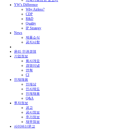
지속가능경영 보고서
YW’s Difference
Why Airless?
CDP
R&D
Quality
IP Strategy
News
제품소식
공지사항
윤리·인권경영
기업정보
회사개요
경영이념
연혁
CI
인재채용
인재상
인사제도
인재채용
Q&A
투자정보
공고
공시정보
주가정보
재무정보
사이버신문고