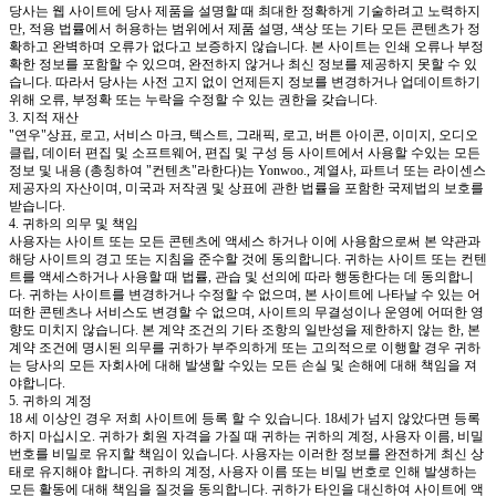
당사는 웹 사이트에 당사 제품을 설명할 때 최대한 정확하게 기술하려고 노력하지
만, 적용 법률에서 허용하는 범위에서 제품 설명, 색상 또는 기타 모든 콘텐츠가 정
확하고 완벽하며 오류가 없다고 보증하지 않습니다. 본 사이트는 인쇄 오류나 부정
확한 정보를 포함할 수 있으며, 완전하지 않거나 최신 정보를 제공하지 못할 수 있
습니다. 따라서 당사는 사전 고지 없이 언제든지 정보를 변경하거나 업데이트하기
위해 오류, 부정확 또는 누락을 수정할 수 있는 권한을 갖습니다.
3. 지적 재산
"연우"상표, 로고, 서비스 마크, 텍스트, 그래픽, 로고, 버튼 아이콘, 이미지, 오디오
클립, 데이터 편집 및 소프트웨어, 편집 및 구성 등 사이트에서 사용할 수있는 모든
정보 및 내용 (총칭하여 "컨텐츠"라한다)는 Yonwoo., 계열사, 파트너 또는 라이센스
제공자의 자산이며, 미국과 저작권 및 상표에 관한 법률을 포함한 국제법의 보호를
받습니다.
4. 귀하의 의무 및 책임
사용자는 사이트 또는 모든 콘텐츠에 액세스 하거나 이에 사용함으로써 본 약관과
해당 사이트의 경고 또는 지침을 준수할 것에 동의합니다. 귀하는 사이트 또는 컨텐
트를 액세스하거나 사용할 때 법률, 관습 및 선의에 따라 행동한다는 데 동의합니
다. 귀하는 사이트를 변경하거나 수정할 수 없으며, 본 사이트에 나타날 수 있는 어
떠한 콘텐츠나 서비스도 변경할 수 없으며, 사이트의 무결성이나 운영에 어떠한 영
향도 미치지 않습니다. 본 계약 조건의 기타 조항의 일반성을 제한하지 않는 한, 본
계약 조건에 명시된 의무를 귀하가 부주의하게 또는 고의적으로 이행할 경우 귀하
는 당사의 모든 자회사에 대해 발생할 수있는 모든 손실 및 손해에 대해 책임을 져
야합니다.
5. 귀하의 계정
18 세 이상인 경우 저희 사이트에 등록 할 수 있습니다. 18세가 넘지 않았다면 등록
하지 마십시오. 귀하가 회원 자격을 가질 때 귀하는 귀하의 계정, 사용자 이름, 비밀
번호를 비밀로 유지할 책임이 있습니다. 사용자는 이러한 정보를 완전하게 최신 상
태로 유지해야 합니다. 귀하의 계정, 사용자 이름 또는 비밀 번호로 인해 발생하는
모든 활동에 대해 책임을 질것을 동의합니다. 귀하가 타인을 대신하여 사이트에 액