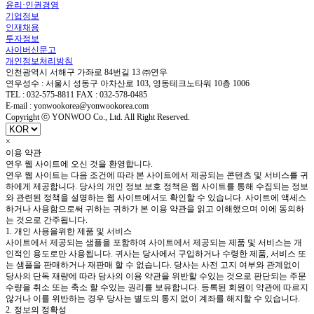
윤리·인권경영
기업정보
인재채용
투자정보
사이버신문고
개인정보처리방침
인천광역시 서해구 가좌로 84번길 13 ㈜연우
연우성수 : 서울시 성동구 아차산로 103, 영동테크노타워 10층 1006
TEL : 032-575-8811 FAX : 032-578-0485
E-mail : yonwookorea@yonwookorea.com
Copyright ⓒ YONWOO Co., Ltd. All Right Reserved.
×
이용 약관
연우 웹 사이트에 오신 것을 환영합니다.
연우 웹 사이트는 다음 조건에 따라 본 사이트에서 제공되는 콘텐츠 및 서비스를 귀
하에게 제공합니다. 당사의 개인 정보 보호 정책은 웹 사이트를 통해 수집되는 정보
와 관련된 정책을 설명하는 웹 사이트에서도 확인할 수 있습니다. 사이트에 액세스
하거나 사용함으로써 귀하는 귀하가 본 이용 약관을 읽고 이해했으며 이에 동의하
는 것으로 간주됩니다.
1. 개인 사용을위한 제품 및 서비스
사이트에서 제공되는 샘플을 포함하여 사이트에서 제공되는 제품 및 서비스는 개
인적인 용도로만 사용됩니다. 귀사는 당사에서 구입하거나 수령한 제품, 서비스 또
는 샘플을 판매하거나 재판매 할 수 없습니다. 당사는 사전 고지 여부와 관계없이
당사의 단독 재량에 따라 당사의 이용 약관을 위반할 수있는 것으로 판단되는 주문
수량을 취소 또는 축소 할 수있는 권리를 보유합니다. 등록된 회원이 약관에 따르지
않거나 이를 위반하는 경우 당사는 별도의 통지 없이 계좌를 해지할 수 있습니다.
2. 정보의 정확성