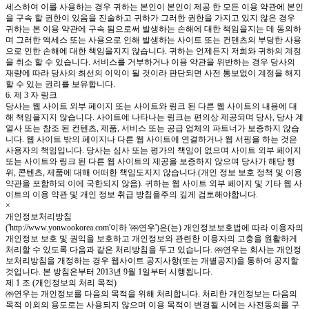
세스하여 이를 사용하는 경우 귀하는 본인이 본인이 제공 한 모든 이용 약관에 본인
을 구속 할 권한이 있음을 진술하고 귀하가 그러한 권한을 가지고 있지 않은 경우
귀하는 본 이용 약관에 구속 됨으로써 발생하는 손해에 대한 책임을지는 데 동의하
며 그러한 액세스 또는 사용으로 인해 발생하는 사이트 또는 컨텐츠의 부당한 사용
으로 인한 손해에 대한 책임을지지 않습니다. 귀하는 언제든지 저희와 귀하의 계정
을 취소 할 수 있습니다. 서비스를 거부하거나 이용 약관을 위반하는 경우 당사의
재량에 따라 당사의 최선의 이익이 될 것이라 판단되면 사전 통보없이 계정을 해지
할 수 있는 권리를 보유합니다.
6. 제 3 자 링크
당사는 웹 사이트 외부 페이지 또는 사이트와 링크 된 다른 웹 사이트의 내용에 대
해 책임을지지 않습니다. 사이트에 나타나는 링크는 편의상 제공되며 당사, 당사 계
열사 또는 참조 된 컨텐츠, 제품, 서비스 또는 공급 업체의 파트너가 보증하지 않습
니다. 웹 사이트 밖의 페이지나 다른 웹 사이트에 연결하거나 웹 서핑을 하는 것은
사용자의 책임입니다. 당사는 심사 또는 평가의 책임이 없으며 사이트 외부 페이지
또는 사이트와 링크 된 다른 웹 사이트의 제공을 보증하지 않으며 당사가 해당 행
위, 콘텐츠, 제품에 대해 어떠한 책임도지지 않습니다.(개인 정보 보호 정책 및 이용
약관을 포함하되 이에 국한되지 않음). 귀하는 웹 사이트 외부 페이지 및 기타 웹 사
이트의 이용 약관 및 개인 정보 취급 방침을주의 깊게 검토해야합니다.
×
개인정보처리방침
('http://www.yonwookorea.com'이하 '㈜연우')은(는) 개인정보보호법에 따라 이용자의
개인정보 보호 및 권익을 보호하고 개인정보와 관련한 이용자의 고충을 원활하게
처리할 수 있도록 다음과 같은 처리방침을 두고 있습니다. ㈜연우는 회사는 개인정
보처리방침을 개정하는 경우 웹사이트 공지사항(또는 개별공지)을 통하여 공지할
것입니다. 본 방침은부터 2013년 9월 1일부터 시행됩니다.
제 1 조 (개인정보의 처리 목적)
㈜연우는 개인정보를 다음의 목적을 위해 처리합니다. 처리한 개인정보는 다음의
목적 이외의 용도로는 사용되지 않으며 이용 목적이 변경될 시에는 사전동의를 구