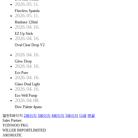
2026. 05. 11.
Flawless Spatula
2026. 05. 11.
Rimbase 120ml
2026. 04. 16.
EZ Up Stick
2026. 04. 16.
Oval Clear Drop V2
2026. 04. 16.
Glow Drop
2026. 04. 16.
Eco Pure
2026. 04. 16.
Glass Dual Light
2026. 04. 16.
Eco Well Pump
2026. 04. 08.
Dew Palette 4pans
열린
1
페이지
2
페이지
3
페이지
4
페이지
5
페이지
다음
맨끝
Sales Partner
YONWOO PKG
WILLER IMPORTLIMITED
AROMATIC