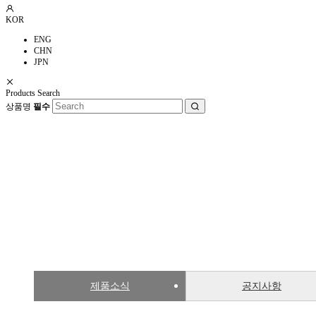
KOR
ENG
CHN
JPN
Products Search
상품명
필수
News
WE KEEP THE EARTH CLEAN AND HEALTHY.
제품소식
공지사항