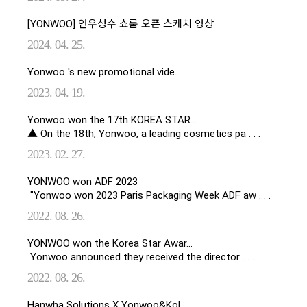
[YONWOO] 연우성수 쇼룸 오픈 스케치 영상
2024. 04. 25.
Yonwoo 's new promotional vide…
2023. 04. 19.
Yonwoo won the 17th KOREA STAR…
▲ On the 18th, Yonwoo, a leading cosmetics pa . . .
2023. 02. 27.
YONWOO won ADF 2023
"Yonwoo won 2023 Paris Packaging Week ADF aw . . .
2022. 08. 26.
YONWOO won the Korea Star Awar…
Yonwoo announced they received the director . . .
2022. 08. 26.
Hanwha Solutions X Yonwoo&Kol…