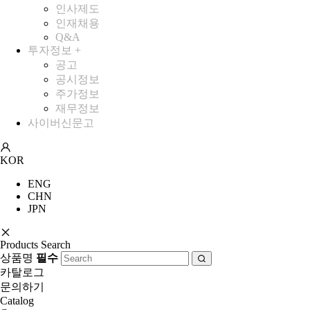
인사제도
인재채용
Q&A
투자정보
+
공고
공시정보
주가정보
재무정보
사이버신문고
KOR
ENG
CHN
JPN
Products Search
상품명
필수
카탈로그
문의하기
Catalog