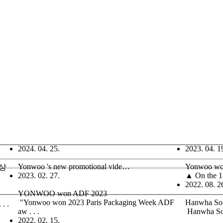
2024. 04. 25.
2023. 04. 1
Yonwoo 's new promotional vide…
Yonwoo w
영상
2023. 02. 27.
▲ On the 18
2022. 08. 2
YONWOO won ADF 2023
"Yonwoo won 2023 Paris Packaging Week ADF
Hanwha So
. .
aw . . .
Hanwha Solu
2022. 02. 15.