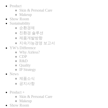
Product
Skin & Personal Care
Makeup
Show Room
Sustainability
순환경제
친환경 솔루션
제품개발방향
지속가능경영 보고서
YW’s Difference
Why Airless?
CDP
R&D
Quality
IP Strategy
News
제품소식
공지사항
Product
+
Skin & Personal Care
Makeup
Show Room