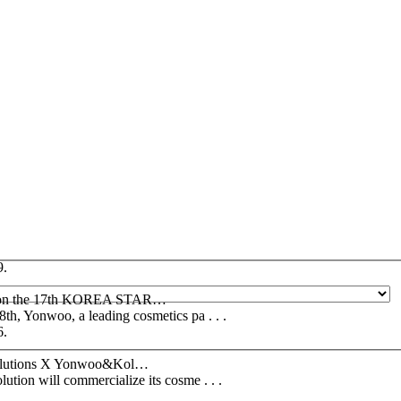
9.
on the 17th KOREA STAR…
th, Yonwoo, a leading cosmetics pa . . .
6.
lutions X Yonwoo&Kol…
tion will commercialize its cosme . . .